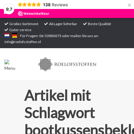
×
138
Reviews
9,7
Großes Sortiment
Ab Lager lieferbar
Beste Qualität
Guter service
Startseite
Für Fragen: 06-53880673 oder mailen Sie uns an:
info@roelofsstoffen.nl
Sortiment
Artikel mit
Schlagwort
bootkussensbekl