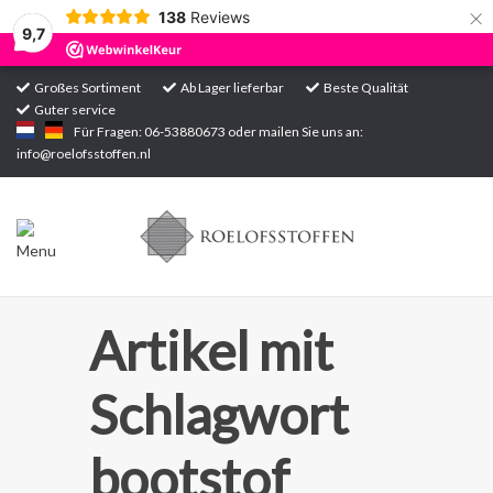
×
138
Reviews
9,7
Großes Sortiment
Ab Lager lieferbar
Beste Qualität
Guter service
Startseite
Für Fragen: 06-53880673 oder mailen Sie uns an:
info@roelofsstoffen.nl
Sortiment
Artikel mit
Schlagwort
bootstof