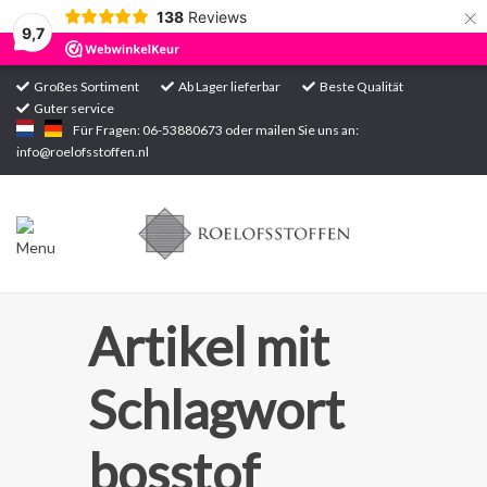
×
138
Reviews
9,7
Großes Sortiment
Ab Lager lieferbar
Beste Qualität
Guter service
Startseite
Für Fragen: 06-53880673 oder mailen Sie uns an:
info@roelofsstoffen.nl
Sortiment
Artikel mit
Schlagwort
bosstof