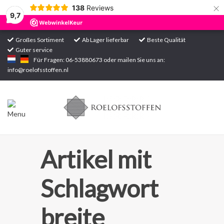
×
138
Reviews
9,7
Großes Sortiment
Ab Lager lieferbar
Beste Qualität
Guter service
Startseite
Für Fragen: 06-53880673 oder mailen Sie uns an:
info@roelofsstoffen.nl
Sortiment
Artikel mit
Schlagwort
breite