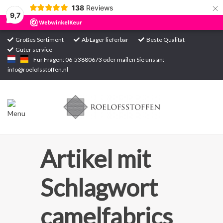
×
138
Reviews
9,7
Großes Sortiment
Ab Lager lieferbar
Beste Qualität
Guter service
Startseite
Für Fragen: 06-53880673 oder mailen Sie uns an:
info@roelofsstoffen.nl
Sortiment
Artikel mit
Schlagwort
camelfabrics