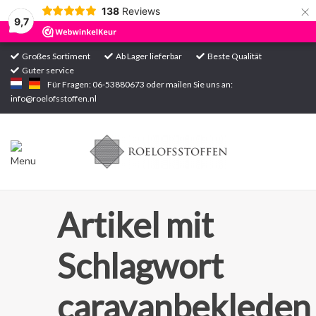
×
138
Reviews
9,7
Großes Sortiment
Ab Lager lieferbar
Beste Qualität
Guter service
Startseite
Für Fragen: 06-53880673 oder mailen Sie uns an:
info@roelofsstoffen.nl
Sortiment
Artikel mit
Schlagwort
caravanbekleden