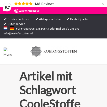
×
138
Reviews
9,7
Großes Sortiment
Ab Lager lieferbar
Beste Qualität
Guter service
Startseite
Für Fragen: 06-53880673 oder mailen Sie uns an:
info@roelofsstoffen.nl
Sortiment
Artikel mit
Schlagwort
CooleStoffe