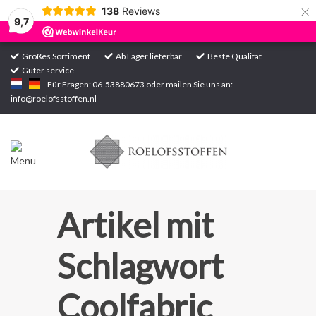
×
138
Reviews
9,7
Großes Sortiment
Ab Lager lieferbar
Beste Qualität
Guter service
Startseite
Für Fragen: 06-53880673 oder mailen Sie uns an:
info@roelofsstoffen.nl
Sortiment
Artikel mit
Schlagwort
Coolfabric