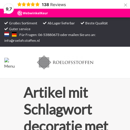
×
138
Reviews
9,7
Großes Sortiment
Ab Lager lieferbar
Beste Qualität
Guter service
Startseite
Für Fragen: 06-53880673 oder mailen Sie uns an:
info@roelofsstoffen.nl
Sortiment
Artikel mit
Schlagwort
decoratie met