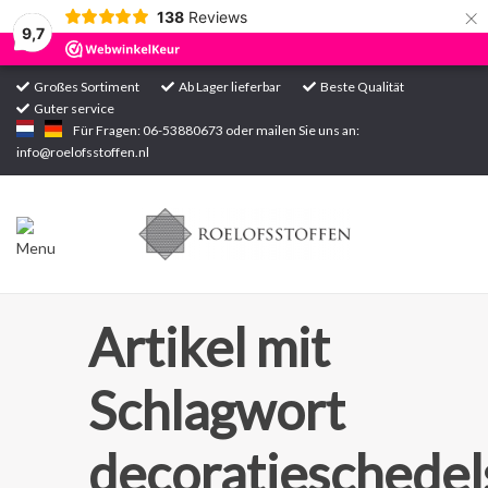
×
138
Reviews
9,7
Großes Sortiment
Ab Lager lieferbar
Beste Qualität
Guter service
Startseite
Für Fragen: 06-53880673 oder mailen Sie uns an:
info@roelofsstoffen.nl
Sortiment
Artikel mit
Schlagwort
decoratieschedel