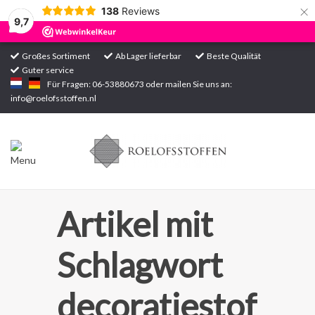
×
138
Reviews
9,7
Großes Sortiment
Ab Lager lieferbar
Beste Qualität
Guter service
Startseite
Für Fragen: 06-53880673 oder mailen Sie uns an:
info@roelofsstoffen.nl
Sortiment
Artikel mit
Schlagwort
decoratiestof