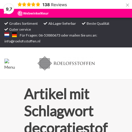
×
138
Reviews
9,7
Großes Sortiment
Ab Lager lieferbar
Beste Qualität
Guter service
Startseite
Für Fragen: 06-53880673 oder mailen Sie uns an:
info@roelofsstoffen.nl
Sortiment
Artikel mit
Schlagwort
decoratiestof