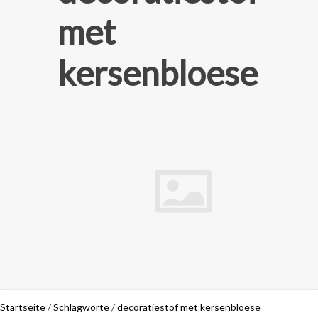
met
kersenbloese
Startseite
/
Schlagworte
/
decoratiestof met kersenbloese