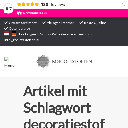
×
138
Reviews
9,7
Großes Sortiment
Ab Lager lieferbar
Beste Qualität
Guter service
Startseite
Für Fragen: 06-53880673 oder mailen Sie uns an:
info@roelofsstoffen.nl
Sortiment
Artikel mit
Schlagwort
decoratiestof