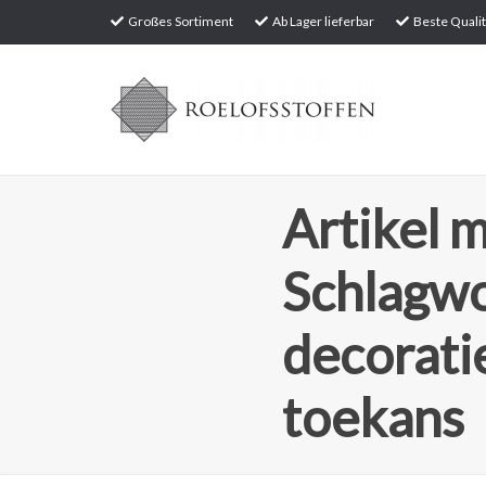
Großes Sortiment
Ab Lager lieferbar
Beste Qualit
Artikel m
Schlagw
decorati
toekans