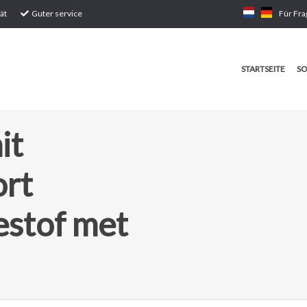
ät
Guter service
Für Fra
STARTSEITE
SO
it
ort
estof met