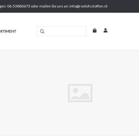
gen: 06-53880673 oder mailen Sie uns an:
info@roelofsstoffen.nl
RTIMENT