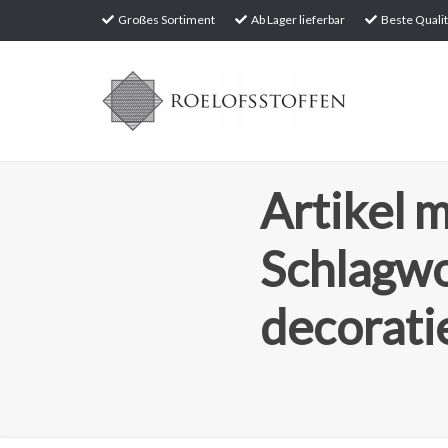
Großes Sortiment
Ab Lager lieferbar
Beste Qualit
Artikel m
Schlagw
decorati