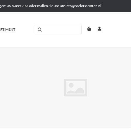
gen: 06-53880673 oder mailen Sie uns an:
info@roelofsstoffen.nl
RTIMENT