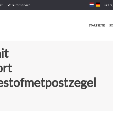
ät
Guter service
Für Fra
STARTSEITE
SO
it
ort
estofmetpostzegel