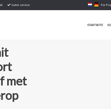
ät
Guter service
Für Fra
STARTSEITE
SO
it
ort
f met
erop