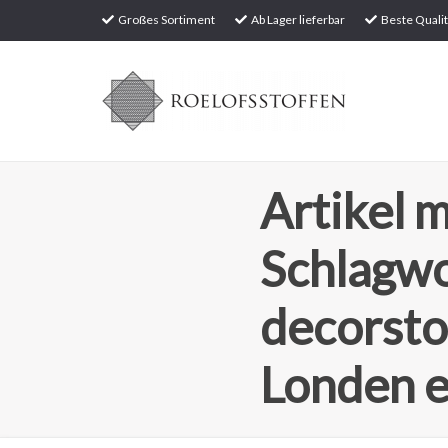
Großes Sortiment
Ab Lager lieferbar
Beste Qualit
Artikel m
Schlagw
decorsto
Londen 