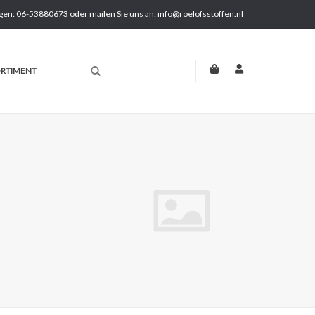
gen: 06-53880673 oder mailen Sie uns an:
info@roelofsstoffen.nl
RTIMENT