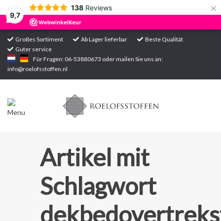
×
138
Reviews
9,7
Großes Sortiment
Ab Lager lieferbar
Beste Qualität
Guter service
Startseite
Für Fragen: 06-53880673 oder mailen Sie uns an:
info@roelofsstoffen.nl
Sortiment
Artikel mit
Schlagwort
dekbedovertreks