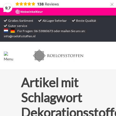
×
138
Reviews
9,7
Großes Sortiment
Ab Lager lieferbar
Beste Qualität
Guter service
Startseite
Für Fragen: 06-53880673 oder mailen Sie uns an:
info@roelofsstoffen.nl
Sortiment
Artikel mit
Schlagwort
Dekorationsstoff