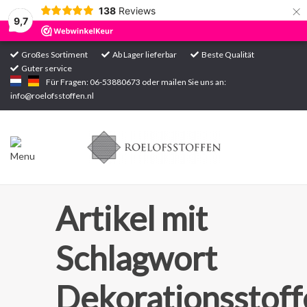
×
138
Reviews
9,7
Großes Sortiment
Ab Lager lieferbar
Beste Qualität
Guter service
Startseite
Für Fragen: 06-53880673 oder mailen Sie uns an:
info@roelofsstoffen.nl
Sortiment
Artikel mit
Schlagwort
Dekorationsstoff