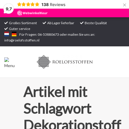
×
138
Reviews
9,7
Großes Sortiment
Ab Lager lieferbar
Beste Qualität
Guter service
Startseite
Für Fragen: 06-53880673 oder mailen Sie uns an:
info@roelofsstoffen.nl
Sortiment
Artikel mit
Schlagwort
Dekorationstoff