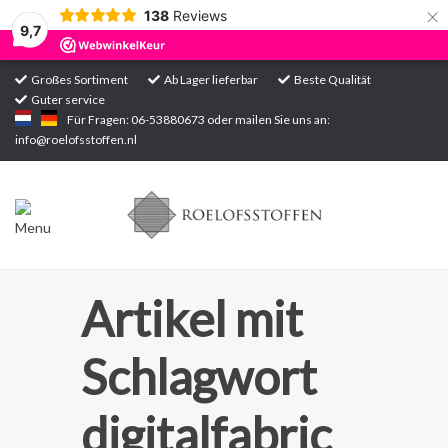
×
138
Reviews
9,7
Großes Sortiment
Ab Lager lieferbar
Beste Qualität
Guter service
Startseite
Für Fragen: 06-53880673 oder mailen Sie uns an:
info@roelofsstoffen.nl
Sortiment
Artikel mit
Schlagwort
digitalfabric