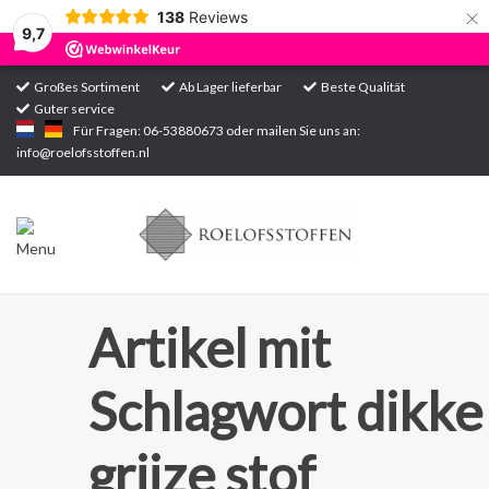
×
138
Reviews
9,7
Großes Sortiment
Ab Lager lieferbar
Beste Qualität
Guter service
Startseite
Für Fragen: 06-53880673 oder mailen Sie uns an:
info@roelofsstoffen.nl
Sortiment
Artikel mit
Schlagwort dikke
grijze stof