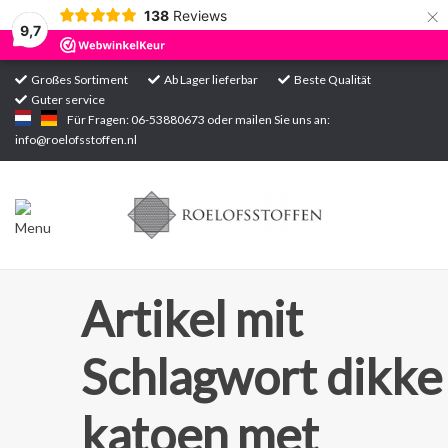
×
138
Reviews
9,7
Großes Sortiment
Ab Lager lieferbar
Beste Qualität
Guter service
Startseite
Für Fragen: 06-53880673 oder mailen Sie uns an:
info@roelofsstoffen.nl
Sortiment
Artikel mit
Schlagwort dikke
katoen met