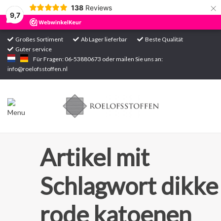
×
138
Reviews
9,7
Großes Sortiment
Ab Lager lieferbar
Beste Qualität
Guter service
Startseite
Für Fragen: 06-53880673 oder mailen Sie uns an:
info@roelofsstoffen.nl
Sortiment
Artikel mit
Schlagwort dikke
rode katoenen