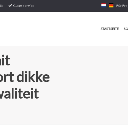
ät
Guter service
Für Fra
STARTSEITE
SO
it
rt dikke
aliteit