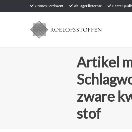
Großes Sortiment
Ab Lager lieferbar
Beste Qualit
Artikel m
Schlagwo
zware kw
stof