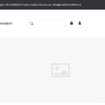
gen: 06-53880673 oder mailen Sie uns an:
info@roelofsstoffen.nl
RTIMENT