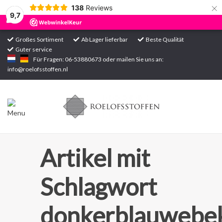
×
138
Reviews
9,7
Großes Sortiment
Ab Lager lieferbar
Beste Qualität
Guter service
Startseite
Für Fragen: 06-53880673 oder mailen Sie uns an:
info@roelofsstoffen.nl
Sortiment
Artikel mit
Schlagwort
donkerblauwebek