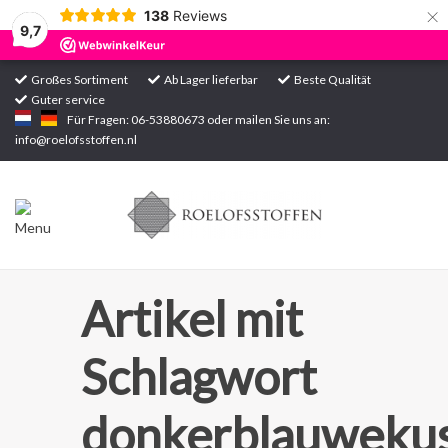
×
138
Reviews
9,7
Großes Sortiment
Ab Lager lieferbar
Beste Qualität
Guter service
Startseite
Für Fragen: 06-53880673 oder mailen Sie uns an:
info@roelofsstoffen.nl
Sortiment
Artikel mit
Schlagwort
donkerblauwekus