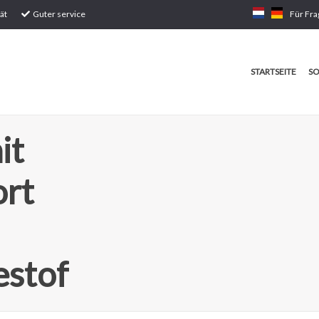
ät
Guter service
Für Fra
STARTSEITE
SO
it
ort
estof