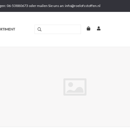
gen: 06-53880673 oder mailen Sie uns an:
info@roelofsstoffen.nl
RTIMENT