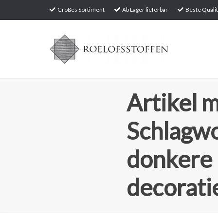
Großes Sortiment
Ab Lager lieferbar
Beste Qualit
Artikel m
Schlagw
donkere
decorati