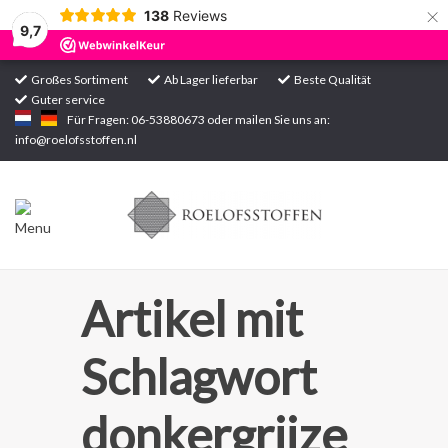
×
138
Reviews
9,7
Großes Sortiment
Ab Lager lieferbar
Beste Qualität
Guter service
Startseite
Für Fragen: 06-53880673 oder mailen Sie uns an:
info@roelofsstoffen.nl
Sortiment
Artikel mit
Schlagwort
donkergrijze