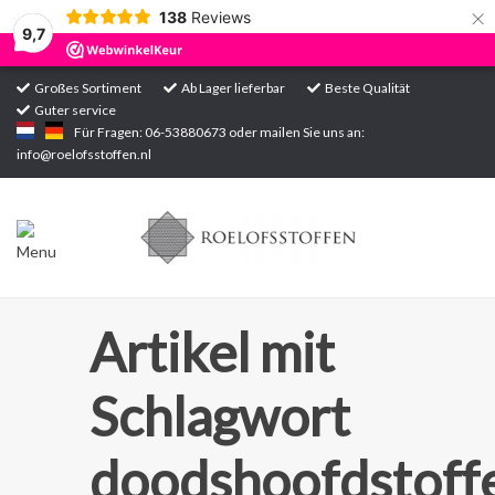
×
138
Reviews
9,7
Großes Sortiment
Ab Lager lieferbar
Beste Qualität
Guter service
Startseite
Für Fragen: 06-53880673 oder mailen Sie uns an:
info@roelofsstoffen.nl
Sortiment
Artikel mit
Schlagwort
doodshoofdstoff