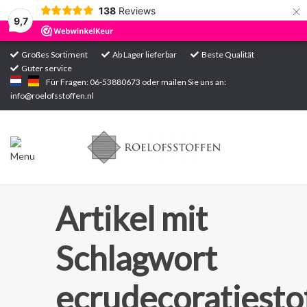
×
138
Reviews
9,7
Großes Sortiment
Ab Lager lieferbar
Beste Qualität
Guter service
Startseite
Für Fragen: 06-53880673 oder mailen Sie uns an:
info@roelofsstoffen.nl
Sortiment
Artikel mit
Schlagwort
ecrudecoratiest