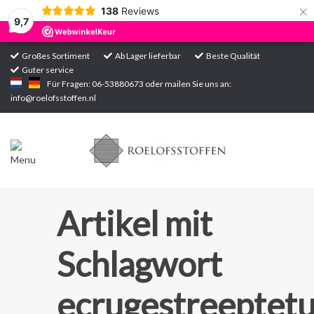
×
138
Reviews
9,7
Großes Sortiment
Ab Lager lieferbar
Beste Qualität
Guter service
Startseite
Für Fragen: 06-53880673 oder mailen Sie uns an:
info@roelofsstoffen.nl
Sortiment
Artikel mit
Schlagwort
ecrugestreeptetu