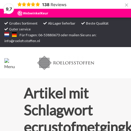
×
138
Reviews
9,7
Großes Sortiment
Ab Lager lieferbar
Beste Qualität
Guter service
Startseite
Für Fragen: 06-53880673 oder mailen Sie uns an:
info@roelofsstoffen.nl
Sortiment
Artikel mit
Schlagwort
ecrustofmetging