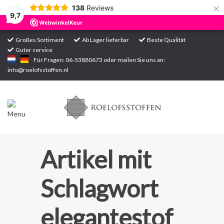
×
138
Reviews
9,7
Großes Sortiment
Ab Lager lieferbar
Beste Qualität
Guter service
Startseite
Für Fragen: 06-53880673 oder mailen Sie uns an:
info@roelofsstoffen.nl
Sortiment
Artikel mit
Schlagwort
elegantestof