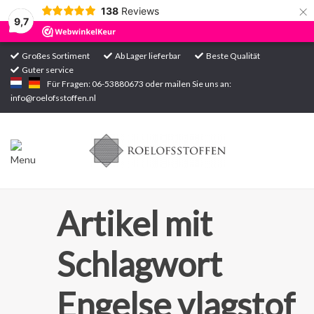
×
138
Reviews
9,7
Großes Sortiment
Ab Lager lieferbar
Beste Qualität
Guter service
Startseite
Für Fragen: 06-53880673 oder mailen Sie uns an:
info@roelofsstoffen.nl
Sortiment
Artikel mit
Schlagwort
Engelse vlagstof