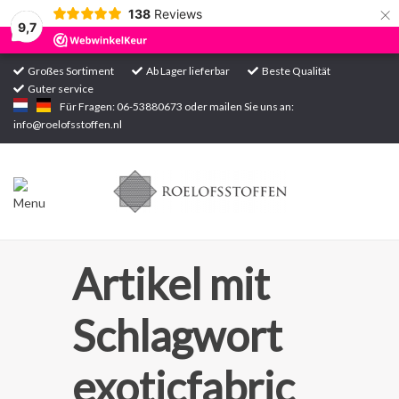
×
138
Reviews
9,7
Großes Sortiment
Ab Lager lieferbar
Beste Qualität
Guter service
Startseite
Für Fragen: 06-53880673 oder mailen Sie uns an:
info@roelofsstoffen.nl
Sortiment
Artikel mit
Schlagwort
exoticfabric