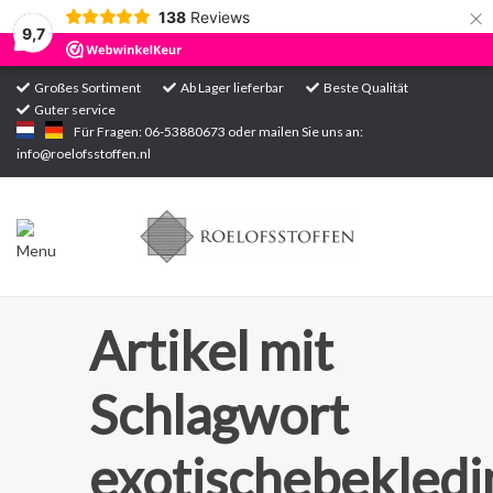
×
138
Reviews
9,7
Großes Sortiment
Ab Lager lieferbar
Beste Qualität
Guter service
Startseite
Für Fragen: 06-53880673 oder mailen Sie uns an:
info@roelofsstoffen.nl
Sortiment
Artikel mit
Schlagwort
exotischebekledi