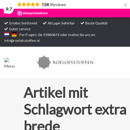
×
138
Reviews
9,7
Großes Sortiment
Ab Lager lieferbar
Beste Qualität
Guter service
Startseite
Für Fragen: 06-53880673 oder mailen Sie uns an:
info@roelofsstoffen.nl
Sortiment
Artikel mit
Schlagwort extra
brede