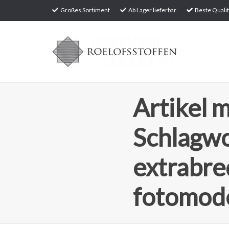
Großes Sortiment
Ab Lager lieferbar
Beste Qualit
Artikel m
Schlagw
extrabre
fotomode