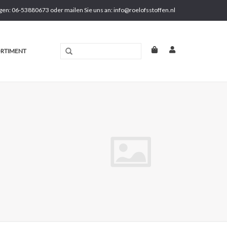
gen: 06-53880673 oder mailen Sie uns an:
info@roelofsstoffen.nl
RTIMENT