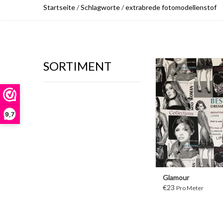
Startseite
/
Schlagworte
/
extrabrede fotomodellenstof
SORTIMENT
WEITER
9,7
Glamour
€23
Pro Meter