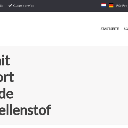
ät
Guter service
Für Fra
STARTSEITE
SO
it
ort
de
llenstof