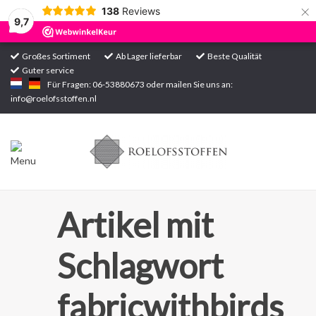
×
138
Reviews
9,7
Großes Sortiment
Ab Lager lieferbar
Beste Qualität
Guter service
Startseite
Für Fragen: 06-53880673 oder mailen Sie uns an:
info@roelofsstoffen.nl
Sortiment
Artikel mit
Schlagwort
fabricwithbirds