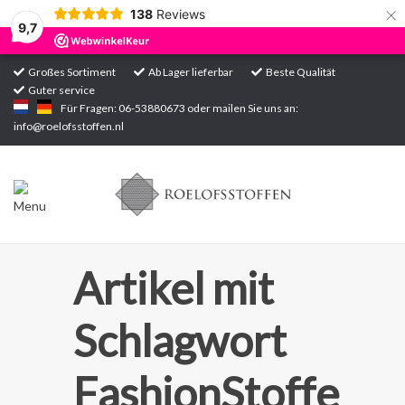
×
138
Reviews
9,7
Großes Sortiment
Ab Lager lieferbar
Beste Qualität
Guter service
Startseite
Für Fragen: 06-53880673 oder mailen Sie uns an:
info@roelofsstoffen.nl
Sortiment
Artikel mit
Schlagwort
FashionStoffe