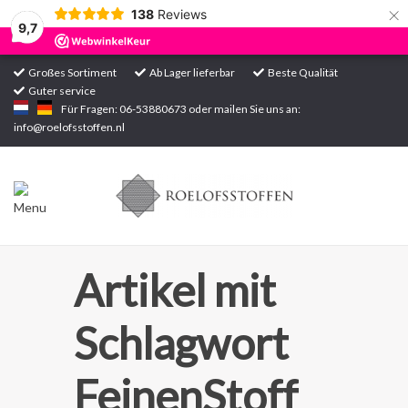
×
138
Reviews
9,7
Großes Sortiment
Ab Lager lieferbar
Beste Qualität
Guter service
Startseite
Für Fragen: 06-53880673 oder mailen Sie uns an:
info@roelofsstoffen.nl
Sortiment
Artikel mit
Schlagwort
FeinenStoff