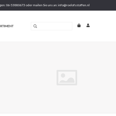
gen: 06-53880673 oder mailen Sie uns an:
info@roelofsstoffen.nl
RTIMENT