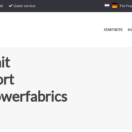
ät
Guter service
Für Fra
STARTSEITE
SO
it
ort
werfabrics