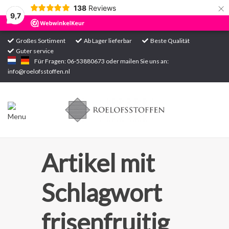
×
138
Reviews
9,7
Großes Sortiment
Ab Lager lieferbar
Beste Qualität
Guter service
Startseite
Für Fragen: 06-53880673 oder mailen Sie uns an:
info@roelofsstoffen.nl
Sortiment
Artikel mit
Schlagwort
frisenfruitig