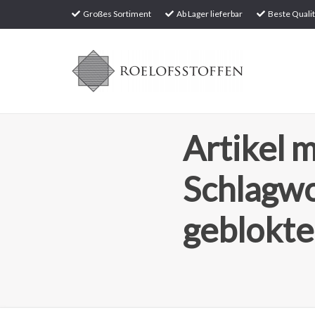
Großes Sortiment
Ab Lager lieferbar
Beste Qualit
Artikel m
Schlagw
geblokte