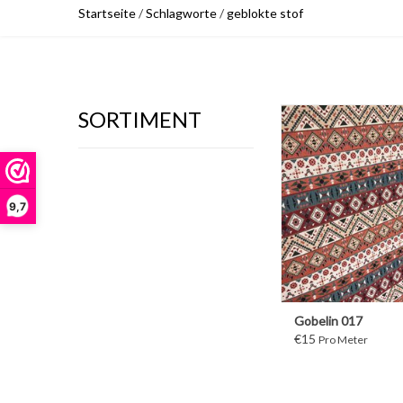
Startseite
/
Schlagworte
/
geblokte stof
SORTIMENT
WEITER
9,7
Gobelin 017
€15
Pro Meter