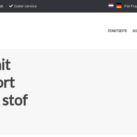
ät
Guter service
Für Fra
STARTSEITE
SO
it
ort
 stof