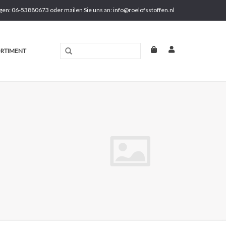
gen: 06-53880673 oder mailen Sie uns an:
info@roelofsstoffen.nl
RTIMENT