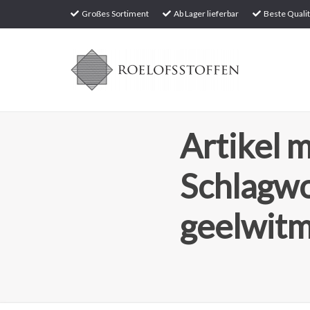
Großes Sortiment
Ab Lager lieferbar
Beste Qualit
Artikel m
Schlagw
geelwit