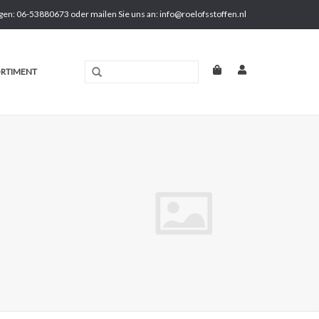
gen: 06-53880673 oder mailen Sie uns an:
info@roelofsstoffen.nl
RTIMENT