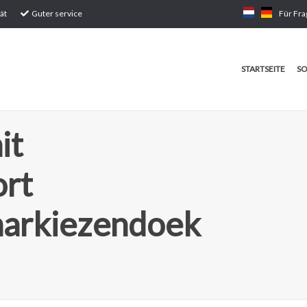
ät
Guter service
Für Fra
STARTSEITE
SO
it
ort
markiezendoek