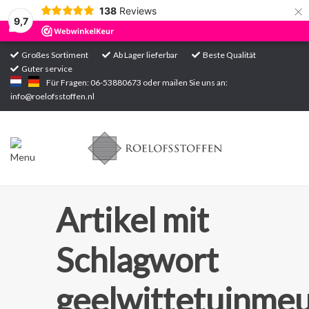
×
138
Reviews
9,7
Großes Sortiment
Ab Lager lieferbar
Beste Qualität
Guter service
Startseite
Für Fragen: 06-53880673 oder mailen Sie uns an:
info@roelofsstoffen.nl
Sortiment
Artikel mit
Schlagwort
geelwittetuinmeu