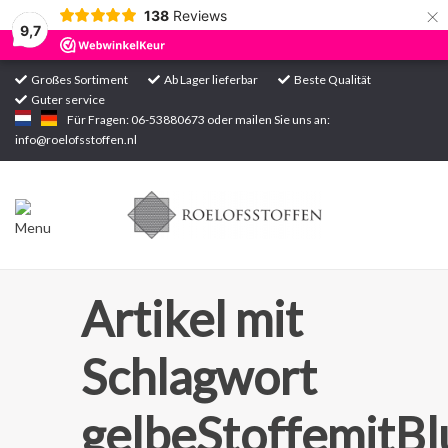
×
138
Reviews
9,7
Großes Sortiment
Ab Lager lieferbar
Beste Qualität
Guter service
Startseite
Für Fragen: 06-53880673 oder mailen Sie uns an:
info@roelofsstoffen.nl
Sortiment
Artikel mit
Schlagwort
gelbeStoffemitB