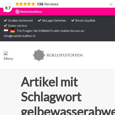
×
138
Reviews
9,7
Großes Sortiment
Ab Lager lieferbar
Beste Qualität
Guter service
Startseite
Für Fragen: 06-53880673 oder mailen Sie uns an:
info@roelofsstoffen.nl
Sortiment
Artikel mit
Schlagwort
gelbewasserabwe