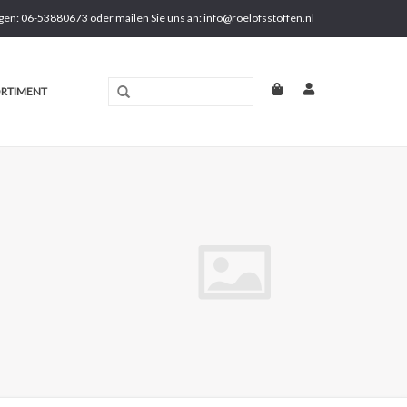
gen: 06-53880673 oder mailen Sie uns an:
info@roelofsstoffen.nl
RTIMENT