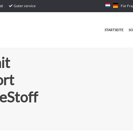
ät
Guter service
Für Fra
STARTSEITE
SO
it
ort
eStoff